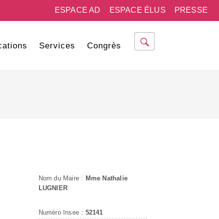
ESPACE AD
ESPACE ÉLUS
PRESSE
cations
Services
Congrès
Nom du Maire :
Mme Nathalie
LUGNIER
Numéro Insee :
52141