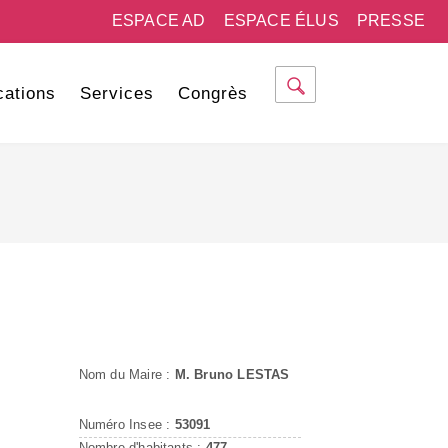
ESPACE AD
ESPACE ÉLUS
PRESSE
cations
Services
Congrès
Nom du Maire :
M. Bruno LESTAS
Numéro Insee :
53091
Nombre d'habitants :
477