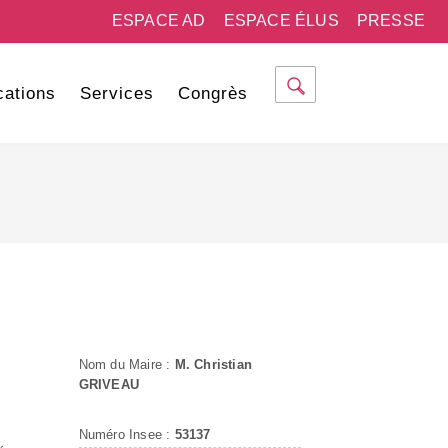
ESPACE AD
ESPACE ÉLUS
PRESSE
cations
Services
Congrès
Nom du Maire :
M. Christian
GRIVEAU
Numéro Insee :
53137