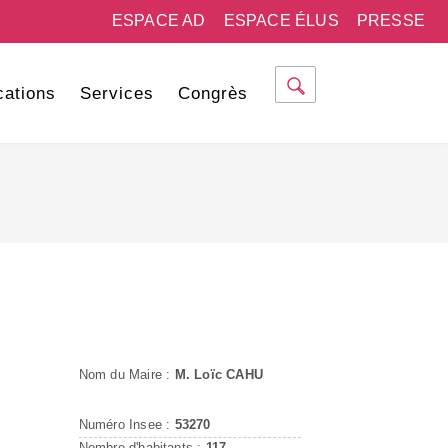
ESPACE AD
ESPACE ÉLUS
PRESSE
cations
Services
Congrès
Nom du Maire :
M. Loïc CAHU
Numéro Insee :
53270
Nombre d'habitants :
117