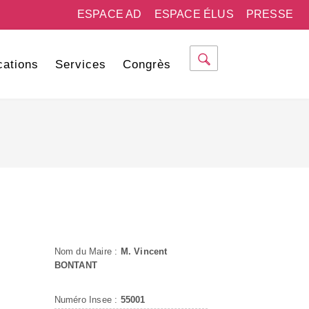
ESPACE AD
ESPACE ÉLUS
PRESSE
cations
Services
Congrès
Nom du Maire :
M. Vincent
BONTANT
Numéro Insee :
55001