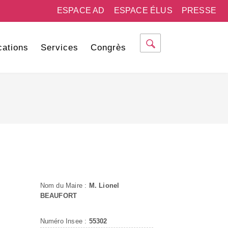
ESPACE AD
ESPACE ÉLUS
PRESSE
cations
Services
Congrès
Nom du Maire :
M. Lionel
BEAUFORT
Numéro Insee :
55302