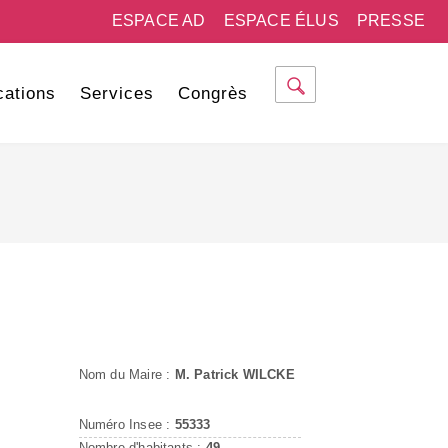
ESPACE AD
ESPACE ÉLUS
PRESSE
cations
Services
Congrès
Nom du Maire :
M. Patrick WILCKE
Numéro Insee :
55333
Nombre d'habitants :
49