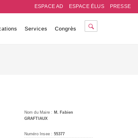
ESPACE AD
ESPACE ÉLUS
PRESSE
cations
Services
Congrès
Nom du Maire :
M. Fabien
GRAFTIAUX
Numéro Insee :
55377