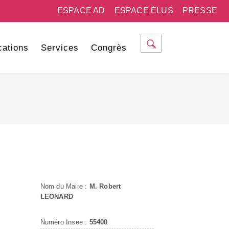
ESPACE AD
ESPACE ÉLUS
PRESSE
cations
Services
Congrès
Nom du Maire :
M. Robert
LEONARD
Numéro Insee :
55400