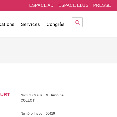
ESPACE AD
ESPACE ÉLUS
PRESSE
cations
Services
Congrès
OURT
Nom du Maire :
M. Antoine
COLLOT
Numéro Insee :
55410