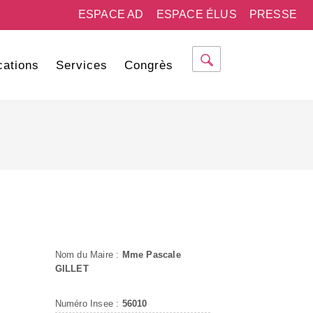
ESPACE AD
ESPACE ÉLUS
PRESSE
cations
Services
Congrès
Nom du Maire :
Mme Pascale
GILLET
Numéro Insee :
56010