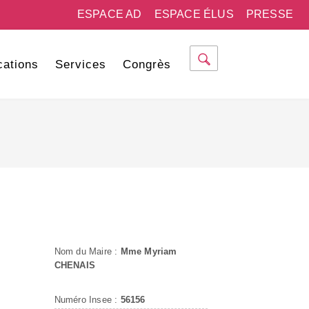
ESPACE AD
ESPACE ÉLUS
PRESSE
cations
Services
Congrès
Nom du Maire :
Mme Myriam
CHENAIS
Numéro Insee :
56156