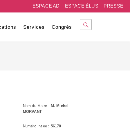
ESPACE AD
ESPACE ÉLUS
PRESSE
cations
Services
Congrès
Nom du Maire :
M. Michel
MORVANT
Numéro Insee :
56170