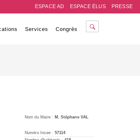
ESPACE AD
ESPACE ÉLUS
PRESSE
cations
Services
Congrès
Nom du Maire :
M. Stéphane VAL
Numéro Insee :
57114
Nombre d'habitants :
418