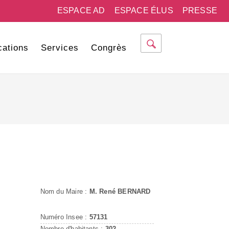
ESPACE AD
ESPACE ÉLUS
PRESSE
cations
Services
Congrès
Nom du Maire :
M. René BERNARD
Numéro Insee :
57131
Nombre d'habitants :
302