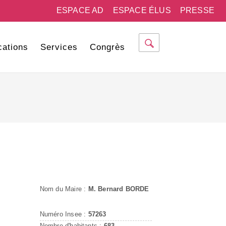
ESPACE AD
ESPACE ÉLUS
PRESSE
cations
Services
Congrès
Nom du Maire :
M. Bernard BORDE
Numéro Insee :
57263
Nombre d'habitants :
683