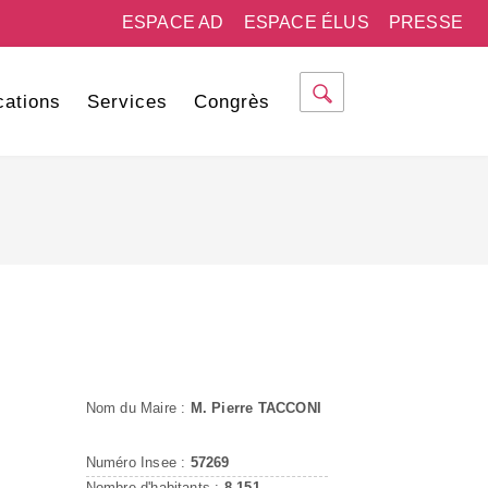
ESPACE AD
ESPACE ÉLUS
PRESSE
cations
Services
Congrès
Nom du Maire :
M. Pierre TACCONI
Numéro Insee :
57269
Nombre d'habitants :
8 151