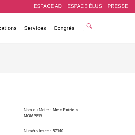
ESPACE AD
ESPACE ÉLUS
PRESSE
cations
Services
Congrès
Nom du Maire :
Mme Patricia
MOMPER
Numéro Insee :
57340