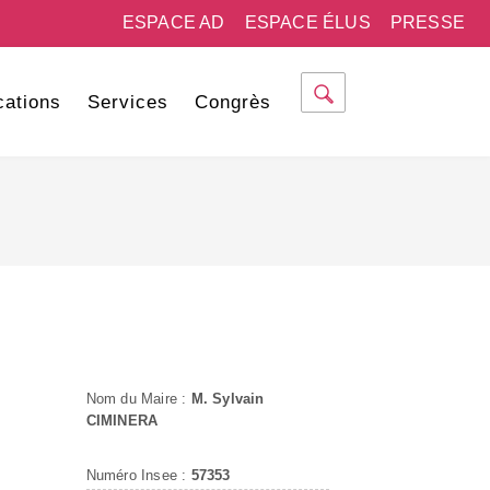
ESPACE AD
ESPACE ÉLUS
PRESSE
cations
Services
Congrès
Nom du Maire :
M. Sylvain
CIMINERA
Numéro Insee :
57353