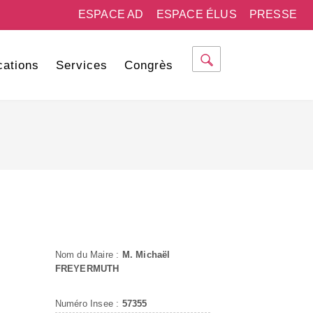
ESPACE AD
ESPACE ÉLUS
PRESSE
cations
Services
Congrès
Nom du Maire :
M. Michaël
FREYERMUTH
Numéro Insee :
57355