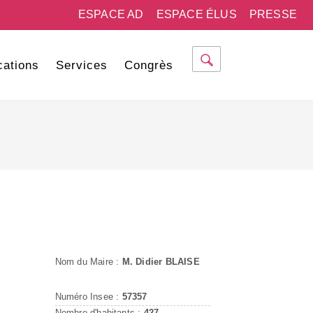
ESPACE AD
ESPACE ÉLUS
PRESSE
cations
Services
Congrès
Nom du Maire :
M. Didier BLAISE
Numéro Insee :
57357
Nombre d'habitants :
427