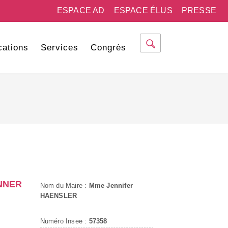
ESPACE AD
ESPACE ÉLUS
PRESSE
cations
Services
Congrès
NNER
Nom du Maire :
Mme Jennifer
HAENSLER
Numéro Insee :
57358