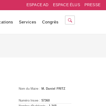
ESPACE AD
ESPACE ÉLUS
PRESSE
cations
Services
Congrès
Nom du Maire :
M. Daniel FRITZ
Numéro Insee :
57360
Nombre d'habitants :
1 245