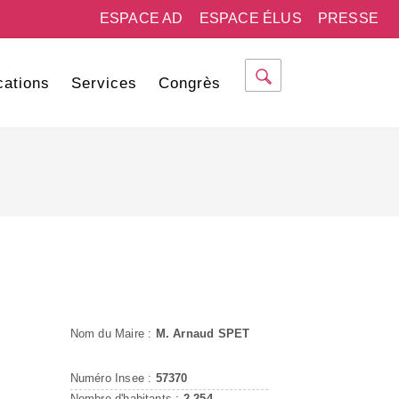
ESPACE AD
ESPACE ÉLUS
PRESSE
cations
Services
Congrès
Nom du Maire :
M. Arnaud SPET
Numéro Insee :
57370
Nombre d'habitants :
2 254