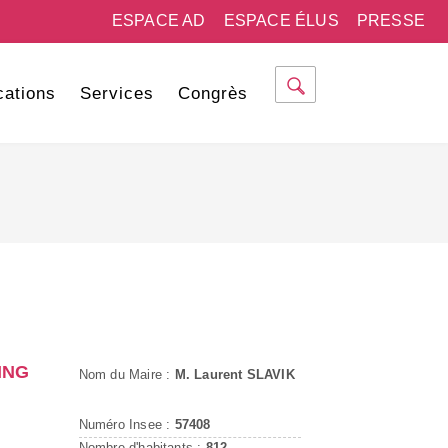
ESPACE AD
ESPACE ÉLUS
PRESSE
cations
Services
Congrès
ING
Nom du Maire :
M. Laurent SLAVIK
Numéro Insee :
57408
Nombre d'habitants :
812