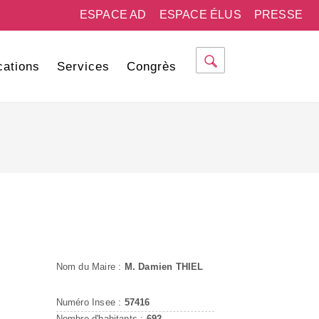
ESPACE AD
ESPACE ÉLUS
PRESSE
cations
Services
Congrès
Nom du Maire :
M. Damien THIEL
Numéro Insee :
57416
Nombre d'habitants :
692