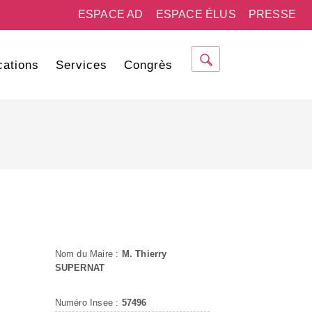
ESPACE AD
ESPACE ÉLUS
PRESSE
cations
Services
Congrès
Nom du Maire :
M. Thierry
SUPERNAT
Numéro Insee :
57496