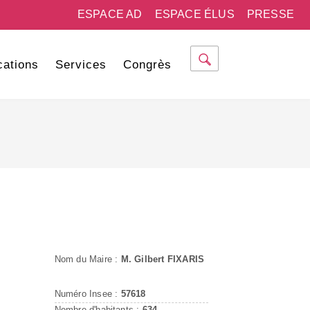
ESPACE AD
ESPACE ÉLUS
PRESSE
cations
Services
Congrès
Nom du Maire :
M. Gilbert FIXARIS
Numéro Insee :
57618
Nombre d'habitants :
634