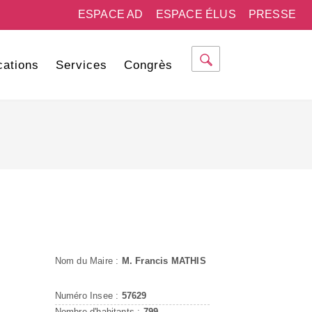
ESPACE AD
ESPACE ÉLUS
PRESSE
cations
Services
Congrès
Nom du Maire :
M. Francis MATHIS
Numéro Insee :
57629
Nombre d'habitants :
799