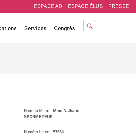
ESPACE AD
ESPACE ÉLUS
PRESSE
cations
Services
Congrès
Nom du Maire :
Mme Nathalie
SPORMEYEUR
Numéro Insee :
57634