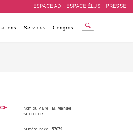
ESPACE AD
ESPACE ÉLUS
PRESSE
cations
Services
Congrès
ACH
Nom du Maire :
M. Manuel
SCHILLER
Numéro Insee :
57679