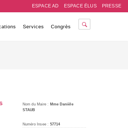
ESPACE AD
ESPACE ÉLUS
PRESSE
cations
Services
Congrès
S
Nom du Maire :
Mme Danièle
STAUB
Numéro Insee :
57714