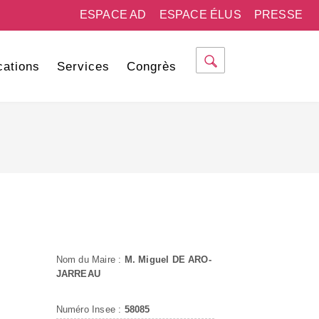
ESPACE AD
ESPACE ÉLUS
PRESSE
cations
Services
Congrès
Nom du Maire :
M. Miguel DE ARO-
JARREAU
Numéro Insee :
58085