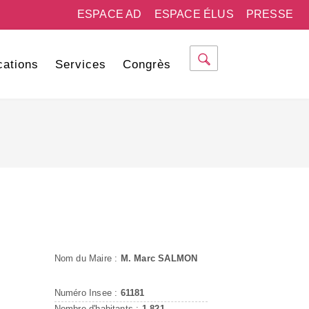
ESPACE AD
ESPACE ÉLUS
PRESSE
cations
Services
Congrès
Nom du Maire :
M. Marc SALMON
Numéro Insee :
61181
Nombre d'habitants :
1 821