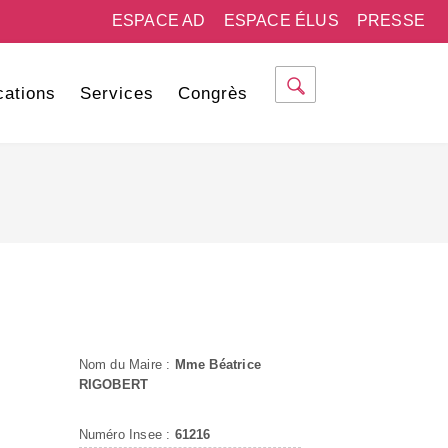
ESPACE AD
ESPACE ÉLUS
PRESSE
cations
Services
Congrès
Nom du Maire :
Mme Béatrice
RIGOBERT
Numéro Insee :
61216