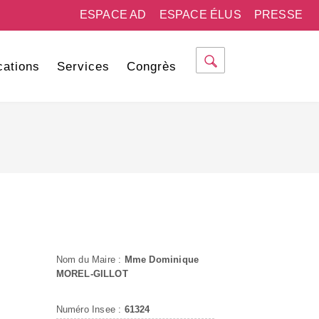
ESPACE AD
ESPACE ÉLUS
PRESSE
cations
Services
Congrès
Nom du Maire :
Mme Dominique
MOREL-GILLOT
Numéro Insee :
61324