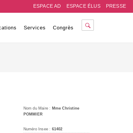
ESPACE AD
ESPACE ÉLUS
PRESSE
cations
Services
Congrès
Nom du Maire :
Mme Christine
POMMIER
Numéro Insee :
61402