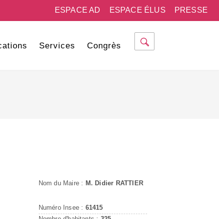
ESPACE AD
ESPACE ÉLUS
PRESSE
cations
Services
Congrès
Nom du Maire :
M. Didier RATTIER
Numéro Insee :
61415
Nombre d'habitants :
325