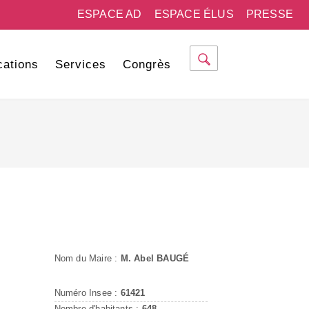
ESPACE AD
ESPACE ÉLUS
PRESSE
cations
Services
Congrès
Nom du Maire :
M. Abel BAUGÉ
Numéro Insee :
61421
Nombre d'habitants :
648