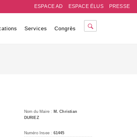
ESPACE AD
ESPACE ÉLUS
PRESSE
cations
Services
Congrès
Nom du Maire :
M. Christian
DURIEZ
Numéro Insee :
61445