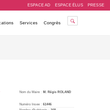
ESPACE AD
ESPACE ÉLUS
PRESSE
cations
Services
Congrès
-
Nom du Maire :
M. Régis ROLAND
Numéro Insee :
61446
Nombre d'habitants :
168