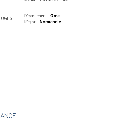
Département :
Orne
-LOGES
Région :
Normandie