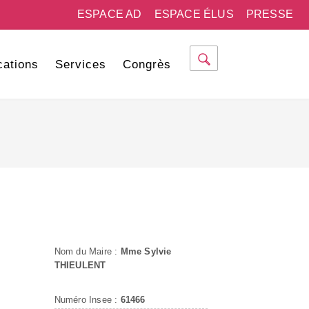
ESPACE AD
ESPACE ÉLUS
PRESSE
cations
Services
Congrès
Nom du Maire :
Mme Sylvie
THIEULENT
Numéro Insee :
61466