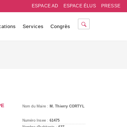
ESPACE AD
ESPACE ÉLUS
PRESSE
cations
Services
Congrès
PE
Nom du Maire :
M. Thierry CORTYL
Numéro Insee :
61475
Nombre d'habitants :
637