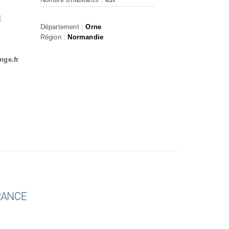
E
Département :
Orne
Région :
Normandie
nge.fr