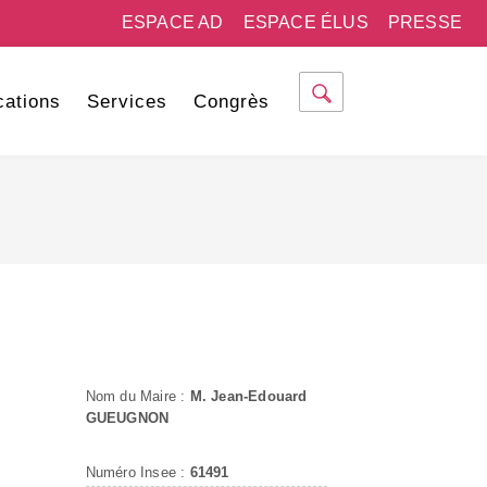
ESPACE AD
ESPACE ÉLUS
PRESSE
cations
Services
Congrès
Nom du Maire :
M. Jean-Edouard
GUEUGNON
Numéro Insee :
61491