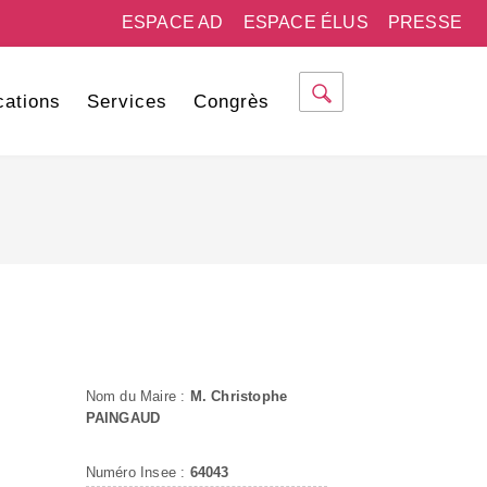
ESPACE AD
ESPACE ÉLUS
PRESSE
cations
Services
Congrès
Nom du Maire :
M. Christophe
PAINGAUD
Numéro Insee :
64043