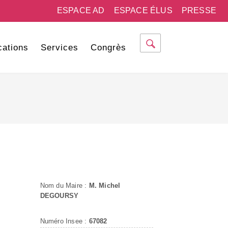
ESPACE AD
ESPACE ÉLUS
PRESSE
cations
Services
Congrès
Nom du Maire :
M. Michel
DEGOURSY
Numéro Insee :
67082