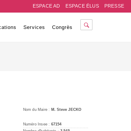
ESPACE AD
ESPACE ÉLUS
PRESSE
cations
Services
Congrès
Nom du Maire :
M. Steve JECKO
Numéro Insee :
67154
Nombre d'habitants :
3 545