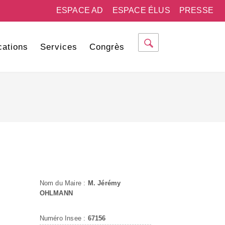
ESPACE AD
ESPACE ÉLUS
PRESSE
cations
Services
Congrès
Nom du Maire :
M. Jérémy
OHLMANN
Numéro Insee :
67156