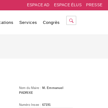
ESPACE AD
ESPACE ÉLUS
PRESSE
cations
Services
Congrès
Nom du Maire :
M. Emmanuel
PADRIXE
Numéro Insee :
67191