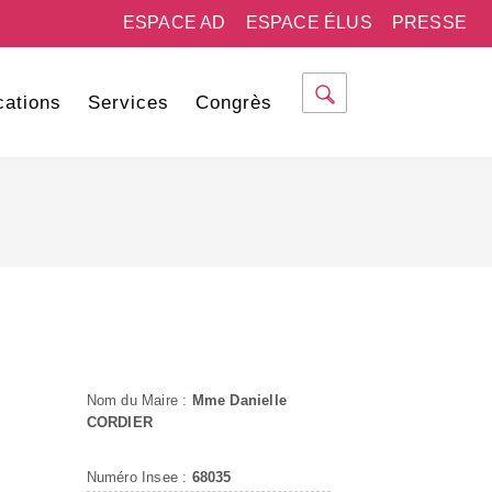
ESPACE AD
ESPACE ÉLUS
PRESSE
cations
Services
Congrès
Nom du Maire :
Mme Danielle
CORDIER
Numéro Insee :
68035